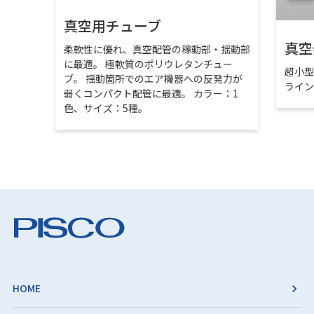
真空用チューブ
真空
柔軟性に優れ、真空配管の稼動部・揺動部
に最適。 極軟質のポリウレタンチュー
超小
ブ。 揺動箇所でのエア機器への反発力が
ライ
弱くコンパクト配管に最適。 カラー：1
色、サイズ：5種。
HOME