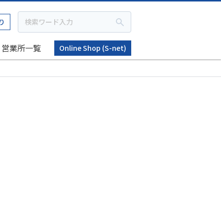
り
営業所一覧
Online Shop (S-net)