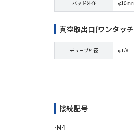
パッド外径
φ10m
真空取出口(ワンタッチ
チューブ外径
φ1/8"
接続記号
-M4