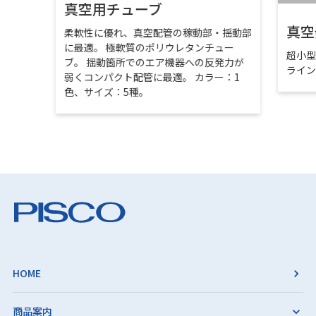
真空用チューブ
真空
柔軟性に優れ、真空配管の稼動部・揺動部
に最適。 極軟質のポリウレタンチュー
超小
ブ。 揺動箇所でのエア機器への反発力が
ライ
弱くコンパクト配管に最適。 カラー：1
色、サイズ：5種。
HOME
商品案内