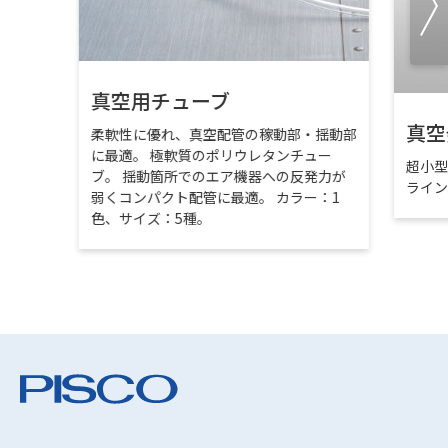
真空用チューブ
真空
柔軟性に優れ、真空配管の稼動部・揺動部
に最適。 極軟質のポリウレタンチュー
超小
ブ。 揺動箇所でのエア機器への反発力が
ライ
弱くコンパクト配管に最適。 カラー：1
色、サイズ：5種。