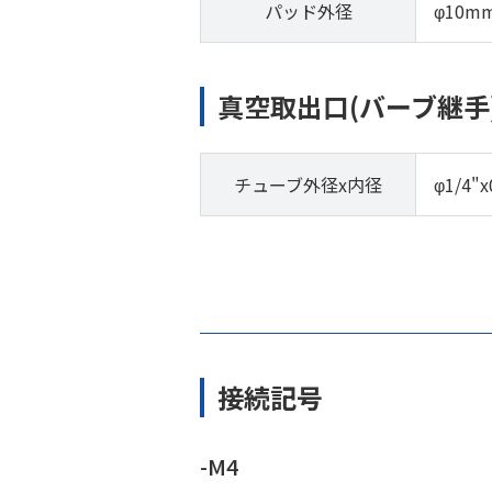
パッド外径
φ10m
真空取出口(バーブ継手
チューブ外径x内径
φ1/4"x
接続記号
-M4