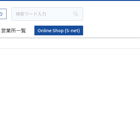
り
営業所一覧
Online Shop (S-net)