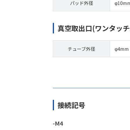
パッド外径
φ10m
真空取出口(ワンタッチ
チューブ外径
φ4mm
接続記号
-M4