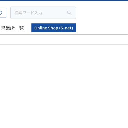
り
営業所一覧
Online Shop (S-net)