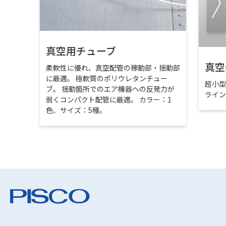
真空用チューブ
真空
柔軟性に優れ、真空配管の稼動部・揺動部
に最適。 極軟質のポリウレタンチュー
超小
ブ。 揺動箇所でのエア機器への反発力が
ライ
弱くコンパクト配管に最適。 カラー：1
色、サイズ：5種。