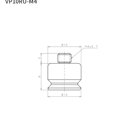
VP10RU-M4