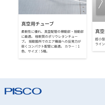
真空用チューブ
真空
柔軟性に優れ、真空配管の稼動部・揺動部
に最適。 極軟質のポリウレタンチュー
超小
ブ。 揺動箇所でのエア機器への反発力が
ライ
弱くコンパクト配管に最適。 カラー：1
色、サイズ：5種。