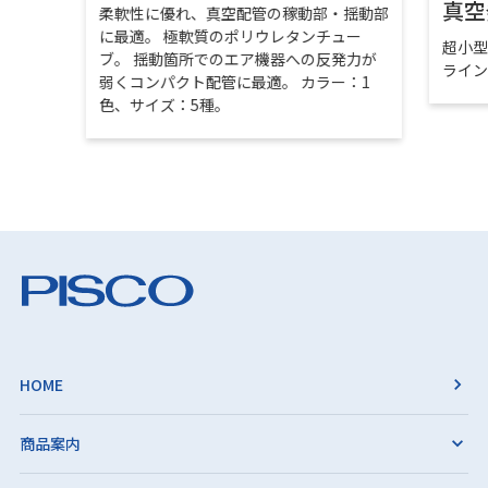
真空
柔軟性に優れ、真空配管の稼動部・揺動部
に最適。 極軟質のポリウレタンチュー
超小
ブ。 揺動箇所でのエア機器への反発力が
ライ
弱くコンパクト配管に最適。 カラー：1
色、サイズ：5種。
HOME
商品案内