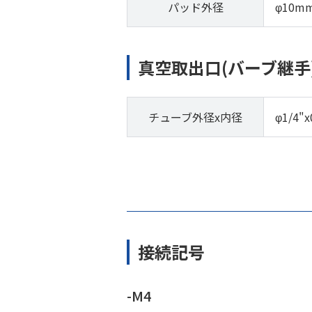
パッド外径
φ10m
真空取出口(バーブ継手
チューブ外径x内径
φ1/4"x
接続記号
-M4