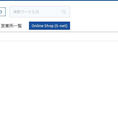
り
営業所一覧
Online Shop (S-net)