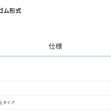
ゴム形式
仕様
止タイプ