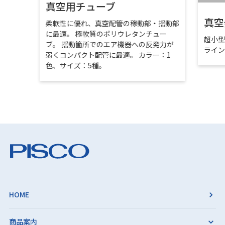
真空用チューブ
真空
柔軟性に優れ、真空配管の稼動部・揺動部
に最適。 極軟質のポリウレタンチュー
超小
ブ。 揺動箇所でのエア機器への反発力が
ライ
弱くコンパクト配管に最適。 カラー：1
色、サイズ：5種。
HOME
商品案内