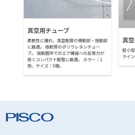
真空用チューブ
真空
柔軟性に優れ、真空配管の稼動部・揺動部
に最適。 極軟質のポリウレタンチュー
超小
ブ。 揺動箇所でのエア機器への反発力が
ライ
弱くコンパクト配管に最適。 カラー：1
色、サイズ：5種。