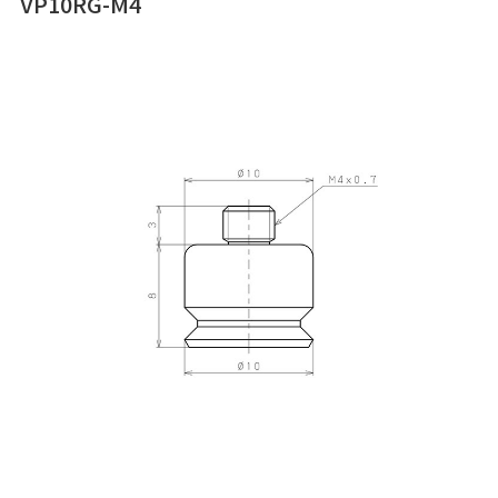
VP10RG-M4