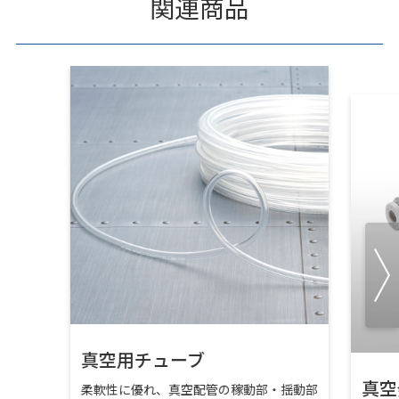
関連商品
真空用チューブ
真空
柔軟性に優れ、真空配管の稼動部・揺動部