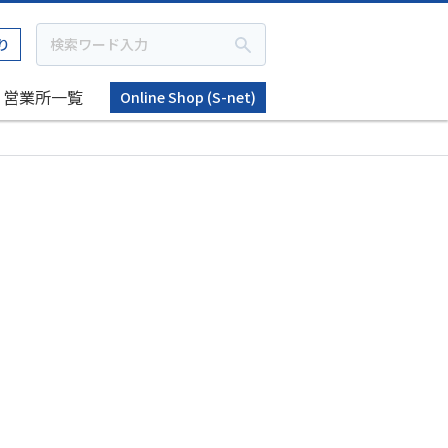
り
営業所一覧
Online Shop (S-net)