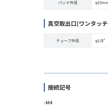
パッド外径
φ10m
真空取出口(ワンタッチ
チューブ外径
φ1/8"
接続記号
-M4