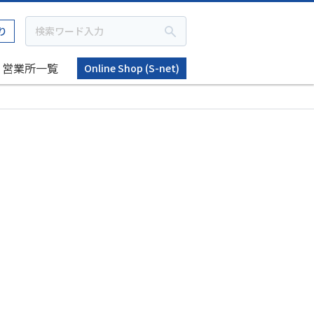
り
営業所一覧
Online Shop (S-net)