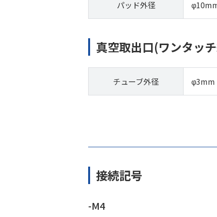
パッド外径
φ10m
真空取出口(ワンタッチ
チューブ外径
φ3mm
接続記号
-M4