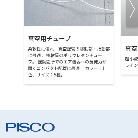
真空用チューブ
真空
柔軟性に優れ、真空配管の稼動部・揺動部
に最適。 極軟質のポリウレタンチュー
超小
ブ。 揺動箇所でのエア機器への反発力が
ライ
弱くコンパクト配管に最適。 カラー：1
色、サイズ：5種。