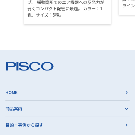
ブ。 揺動箇所でのエア機器への反発力が
ライ
弱くコンパクト配管に最適。 カラー：1
色、サイズ：5種。
HOME
商品案内
目的・事例から探す