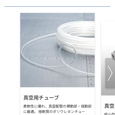
真空用チューブ
真空
柔軟性に優れ、真空配管の稼動部・揺動部
に最適。 極軟質のポリウレタンチュー
超小