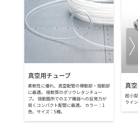
真空用チューブ
真空
柔軟性に優れ、真空配管の稼動部・揺動部
に最適。 極軟質のポリウレタンチュー
超小
ブ。 揺動箇所でのエア機器への反発力が
ライ
弱くコンパクト配管に最適。 カラー：1
色、サイズ：5種。