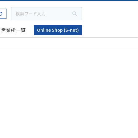
り
営業所一覧
Online Shop (S-net)