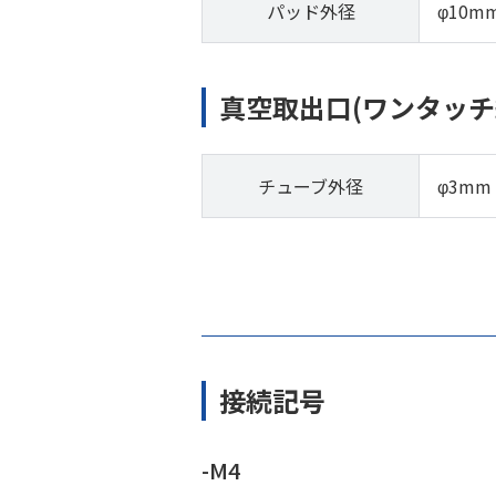
パッド外径
φ10m
真空取出口(ワンタッチ
チューブ外径
φ3mm
接続記号
-M4