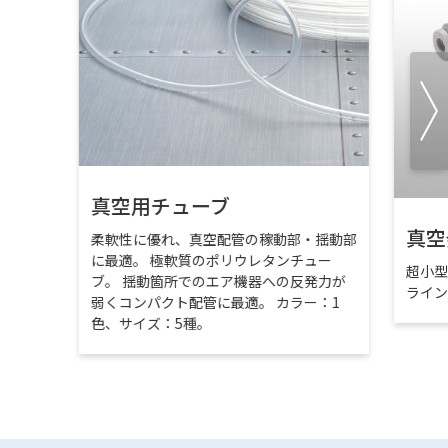
真空用チューブ
真空
柔軟性に優れ、真空配管の稼動部・揺動部
に最適。 極軟質のポリウレタンチュー
超小
ブ。 揺動箇所でのエア機器への反発力が
ライ
弱くコンパクト配管に最適。 カラー：1
色、サイズ：5種。