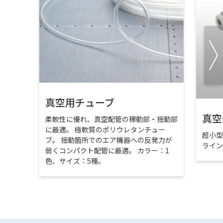
真空用チューブ
真空
柔軟性に優れ、真空配管の稼動部・揺動部
に最適。 極軟質のポリウレタンチュー
超小
ブ。 揺動箇所でのエア機器への反発力が
ライ
弱くコンパクト配管に最適。 カラー：1
色、サイズ：5種。