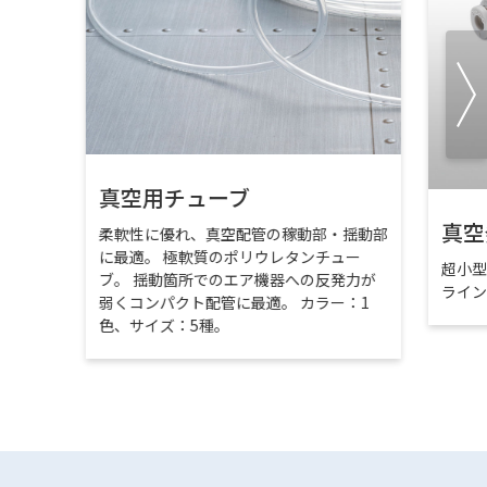
真空用チューブ
真空
柔軟性に優れ、真空配管の稼動部・揺動部
に最適。 極軟質のポリウレタンチュー
超小
ブ。 揺動箇所でのエア機器への反発力が
ライ
弱くコンパクト配管に最適。 カラー：1
色、サイズ：5種。