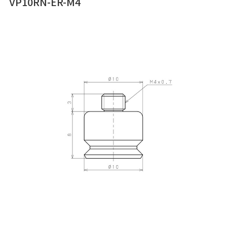
VP10RN-ER-M4