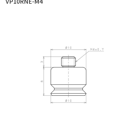
VP10RNE-M4