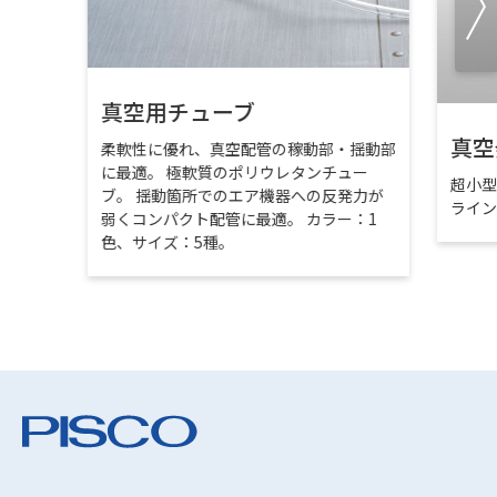
真空用チューブ
真空
柔軟性に優れ、真空配管の稼動部・揺動部
に最適。 極軟質のポリウレタンチュー
超小
ブ。 揺動箇所でのエア機器への反発力が
ライ
弱くコンパクト配管に最適。 カラー：1
色、サイズ：5種。