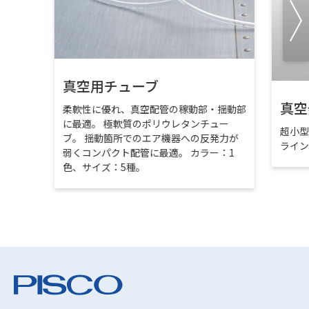
真空用チューブ
真空
柔軟性に優れ、真空配管の稼動部・揺動部
に最適。 極軟質のポリウレタンチュー
超小
ブ。 揺動箇所でのエア機器への反発力が
ライ
弱くコンパクト配管に最適。 カラー：1
色、サイズ：5種。