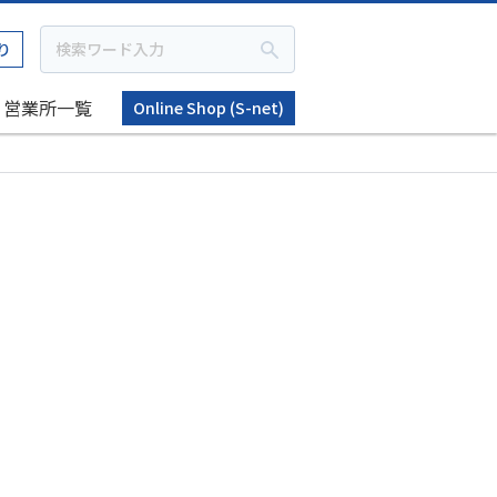
り
営業所一覧
Online Shop (S-net)