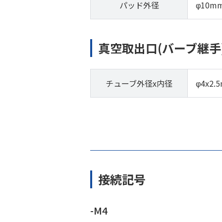
パッド外径
φ10m
真空取出口(バーブ継手
チューブ外径x内径
φ4x2.
接続記号
-M4