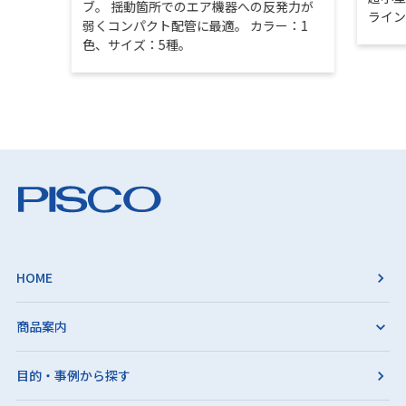
ブ。 揺動箇所でのエア機器への反発力が
ライ
弱くコンパクト配管に最適。 カラー：1
色、サイズ：5種。
HOME
商品案内
目的・事例から探す