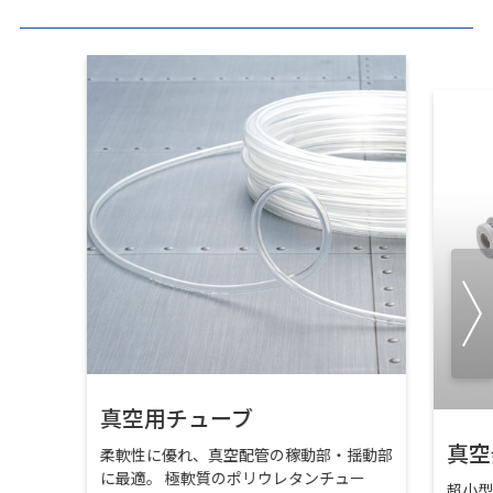
真空用チューブ
真空
柔軟性に優れ、真空配管の稼動部・揺動部
に最適。 極軟質のポリウレタンチュー
超小