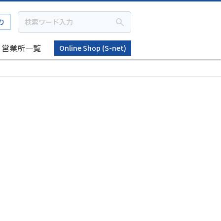
り
営業所一覧
Online Shop (S-net)