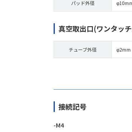
パッド外径
φ10m
真空取出口(ワンタッチ
チューブ外径
φ2mm
接続記号
-M4