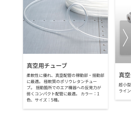
真空用チューブ
真空
柔軟性に優れ、真空配管の稼動部・揺動部
に最適。 極軟質のポリウレタンチュー
超小
ブ。 揺動箇所でのエア機器への反発力が
ライ
弱くコンパクト配管に最適。 カラー：1
色、サイズ：5種。