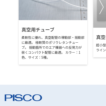
真空用チューブ
真空
柔軟性に優れ、真空配管の稼動部・揺動部
に最適。 極軟質のポリウレタンチュー
超小
ブ。 揺動箇所でのエア機器への反発力が
ライ
弱くコンパクト配管に最適。 カラー：1
色、サイズ：5種。