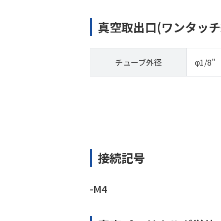
真空取出口(ワンタッチ
チューブ外径
φ1/8"
接続記号
-M4