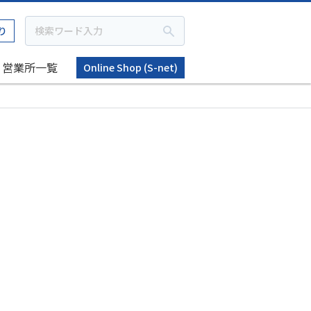
り
営業所一覧
Online Shop (S-net)