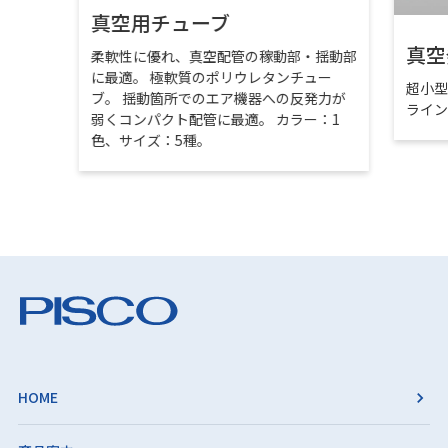
真空用チューブ
真空
柔軟性に優れ、真空配管の稼動部・揺動部
に最適。 極軟質のポリウレタンチュー
超小
ブ。 揺動箇所でのエア機器への反発力が
ライ
弱くコンパクト配管に最適。 カラー：1
色、サイズ：5種。
HOME