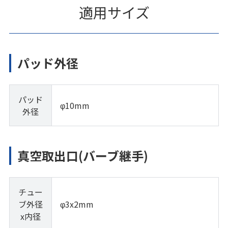
適用サイズ
パッド外径
パッド
φ10mm
外径
真空取出口(バーブ継手)
チュー
ブ外径
φ3x2mm
x内径