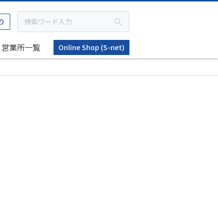
り
営業所一覧
Online Shop (S-net)