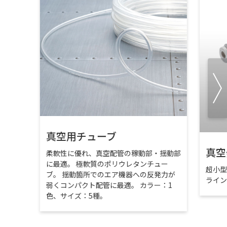
真空用チューブ
真空
柔軟性に優れ、真空配管の稼動部・揺動部
に最適。 極軟質のポリウレタンチュー
超小
ブ。 揺動箇所でのエア機器への反発力が
ライ
弱くコンパクト配管に最適。 カラー：1
色、サイズ：5種。