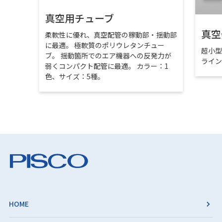
真空用チューブ
真空
柔軟性に優れ、真空配管の稼動部・揺動部
に最適。 極軟質のポリウレタンチュー
超小
ブ。 揺動箇所でのエア機器への反発力が
ライ
弱くコンパクト配管に最適。 カラー：1
色、サイズ：5種。
HOME