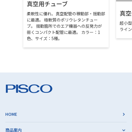
真空用チューブ
真空
柔軟性に優れ、真空配管の稼動部・揺動部
に最適。 極軟質のポリウレタンチュー
超小
ブ。 揺動箇所でのエア機器への反発力が
ライ
弱くコンパクト配管に最適。 カラー：1
色、サイズ：5種。
HOME
商品案内