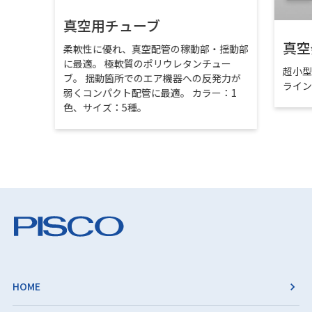
真空用チューブ
真空
柔軟性に優れ、真空配管の稼動部・揺動部
に最適。 極軟質のポリウレタンチュー
超小
ブ。 揺動箇所でのエア機器への反発力が
ライ
弱くコンパクト配管に最適。 カラー：1
色、サイズ：5種。
HOME