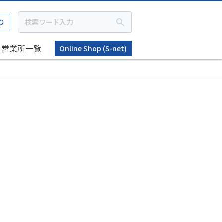
り
営業所一覧
Online Shop (S-net)