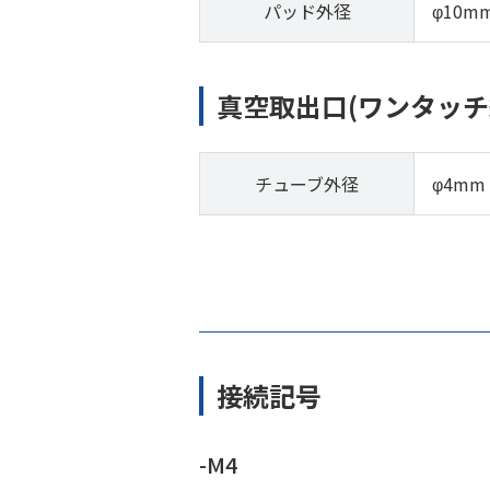
パッド外径
φ10m
真空取出口(ワンタッチ
チューブ外径
φ4mm
接続記号
-M4