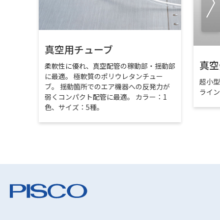
真空用チューブ
真空
柔軟性に優れ、真空配管の稼動部・揺動部
に最適。 極軟質のポリウレタンチュー
超小
ブ。 揺動箇所でのエア機器への反発力が
ライ
弱くコンパクト配管に最適。 カラー：1
色、サイズ：5種。