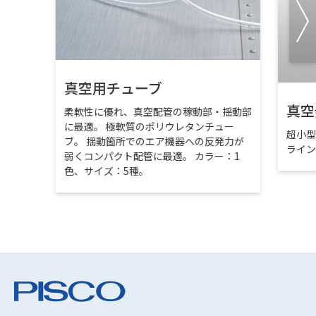
真空用チューブ
真空
柔軟性に優れ、真空配管の稼動部・揺動部
に最適。 極軟質のポリウレタンチュー
超小
ブ。 揺動箇所でのエア機器への反発力が
ライ
弱くコンパクト配管に最適。 カラー：1
色、サイズ：5種。