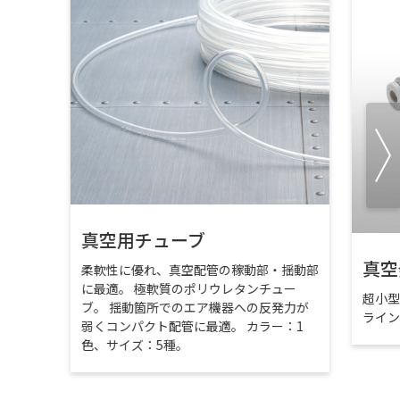
真空用チューブ
真空
柔軟性に優れ、真空配管の稼動部・揺動部
に最適。 極軟質のポリウレタンチュー
超小
ブ。 揺動箇所でのエア機器への反発力が
ライ
弱くコンパクト配管に最適。 カラー：1
色、サイズ：5種。