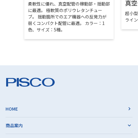
真空
柔軟性に優れ、真空配管の稼動部・揺動部
に最適。 極軟質のポリウレタンチュー
超小
ブ。 揺動箇所でのエア機器への反発力が
ライ
弱くコンパクト配管に最適。 カラー：1
色、サイズ：5種。
HOME
商品案内