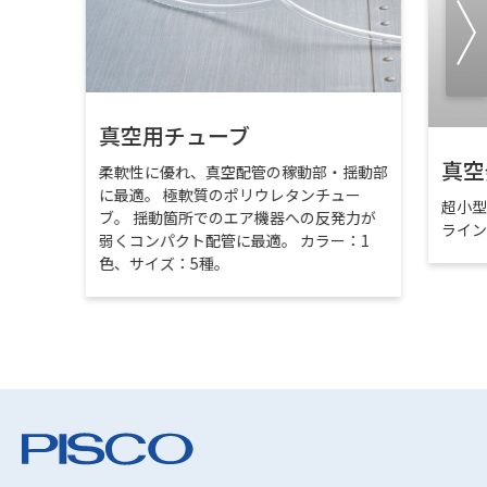
真空用チューブ
真空
柔軟性に優れ、真空配管の稼動部・揺動部
に最適。 極軟質のポリウレタンチュー
超小
ブ。 揺動箇所でのエア機器への反発力が
ライ
弱くコンパクト配管に最適。 カラー：1
色、サイズ：5種。