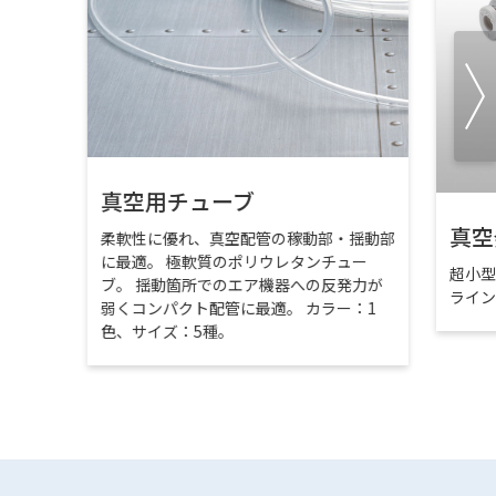
真空用チューブ
真空
柔軟性に優れ、真空配管の稼動部・揺動部
に最適。 極軟質のポリウレタンチュー
超小
ブ。 揺動箇所でのエア機器への反発力が
ライ
弱くコンパクト配管に最適。 カラー：1
色、サイズ：5種。