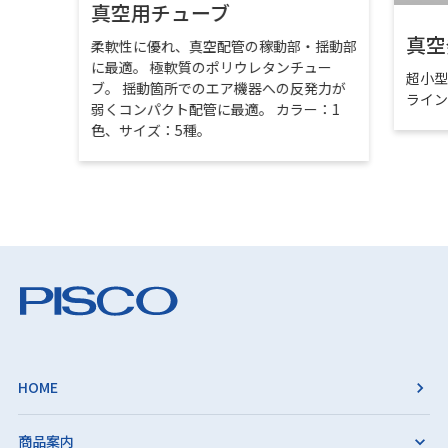
真空用チューブ
真空
柔軟性に優れ、真空配管の稼動部・揺動部
に最適。 極軟質のポリウレタンチュー
超小
ブ。 揺動箇所でのエア機器への反発力が
ライ
弱くコンパクト配管に最適。 カラー：1
色、サイズ：5種。
HOME
商品案内