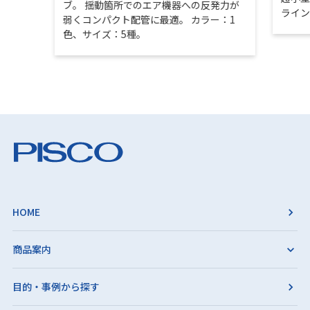
ブ。 揺動箇所でのエア機器への反発力が
ライ
弱くコンパクト配管に最適。 カラー：1
色、サイズ：5種。
HOME
商品案内
目的・事例から探す