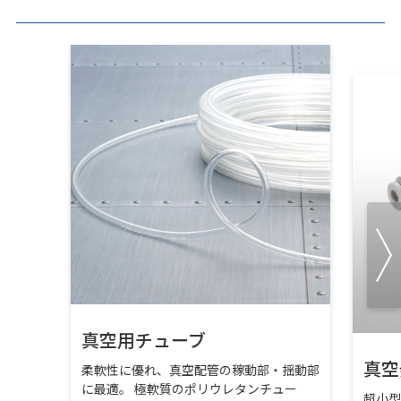
真空用チューブ
真空
柔軟性に優れ、真空配管の稼動部・揺動部
に最適。 極軟質のポリウレタンチュー
超小