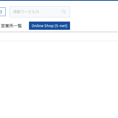
り
営業所一覧
Online Shop (S-net)