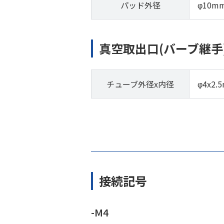
パッド外径
φ10m
真空取出口(バーブ継手
チューブ外径x内径
φ4x2.
接続記号
-M4