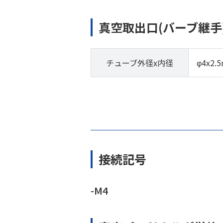
真空取出口(バーブ継手
チューブ外径x内径
φ4x2.
接続記号
-M4