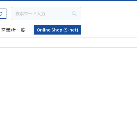
り
営業所一覧
Online Shop (S-net)