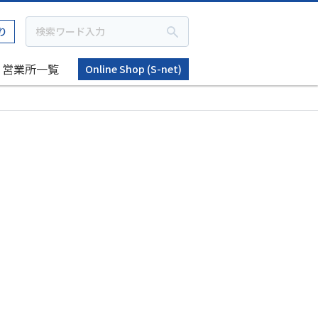
り
営業所一覧
Online Shop (S-net)