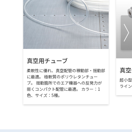
真空用チューブ
真空
柔軟性に優れ、真空配管の稼動部・揺動部
に最適。 極軟質のポリウレタンチュー
超小
ブ。 揺動箇所でのエア機器への反発力が
ライ
弱くコンパクト配管に最適。 カラー：1
色、サイズ：5種。