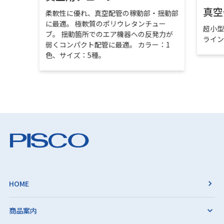
真空
柔軟性に優れ、真空配管の稼動部・揺動部
に最適。 極軟質のポリウレタンチュー
超小
ブ。 揺動箇所でのエア機器への反発力が
ライ
弱くコンパクト配管に最適。 カラー：1
色、サイズ：5種。
HOME
商品案内